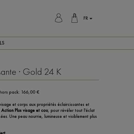
FR

LS
ante · Gold 24 K
 hors pack: 166,00 €
visage et corps aux propriétés éclaircissantes et
Action Plus visage et cou
, pour révéler tout l'éclat
ées. Une peau nourrie, lumineuse et visiblement plus
ert.