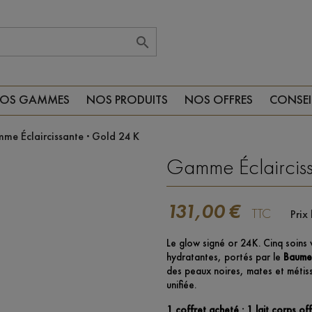

OS GAMMES
NOS PRODUITS
NOS OFFRES
CONSEI
me Éclaircissante · Gold 24 K
Gamme Éclairciss
131,00 €
TTC
Prix
Le glow signé or 24K. Cinq soins 
hydratantes, portés par le
Baume 
des peaux noires, mates et métiss
unifiée.
1 coffret acheté : 1 lait corps off