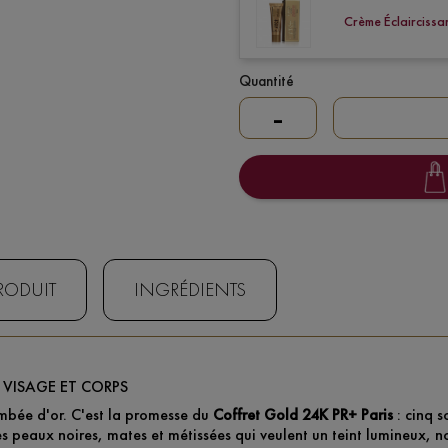
Crème Éclaircissa
Quantité
-
PRODUIT
INGRÉDIENTS
, VISAGE ET CORPS
mbée d'or. C'est la promesse du
Coffret Gold 24K PR+ Paris
: cinq s
es peaux noires, mates et métissées qui veulent un teint lumineux, no