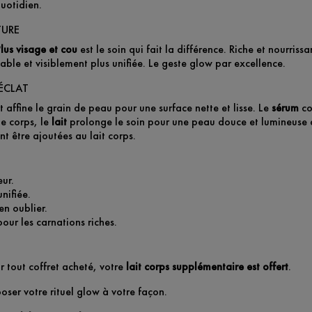
quotidien.
TURE
lus visage et cou
est le soin qui fait la différence. Riche et nourris
able et visiblement plus unifiée. Le geste glow par excellence.
ÉCLAT
 et affine le grain de peau pour une surface nette et lisse. Le
sérum
co
 le corps, le
lait
prolonge le soin pour une peau douce et lumineuse d
t être ajoutées au lait corps.
eur.
nifiée.
en oublier.
ur les carnations riches.
r tout coffret acheté, votre
lait corps supplémentaire est offert
.
oser votre rituel glow à votre façon.