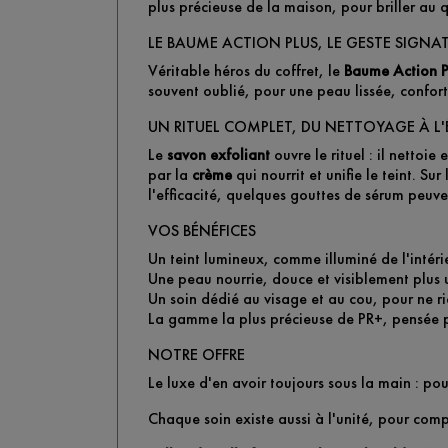
plus précieuse de la maison, pour briller au 
LE BAUME ACTION PLUS, LE GESTE SIGNA
Véritable héros du coffret, le
Baume Action P
souvent oublié, pour une peau lissée, confort
UN RITUEL COMPLET, DU NETTOYAGE À L'
Le
savon exfoliant
ouvre le rituel : il nettoie
par la
crème
qui nourrit et unifie le teint. Sur
l'efficacité, quelques gouttes de sérum peuven
VOS BÉNÉFICES
Un teint lumineux, comme illuminé de l'intéri
Une peau nourrie, douce et visiblement plus u
Un soin dédié au visage et au cou, pour ne ri
La gamme la plus précieuse de PR+, pensée po
NOTRE OFFRE
Le luxe d'en avoir toujours sous la main : pou
Chaque soin existe aussi à l'unité, pour comp