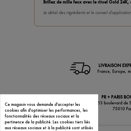
Brillez de mille feux avec le rituel Gold 24K,
Le détail des ingrédients et le conseil d'applicati
LIVRAISON EXP
France, Europe, 
PR + PARIS B
53 boulevard de 
Ce magasin vous demande d'accepter les
75010 Par
cookies afin d'optimiser les performances, les
fonctionnalités des réseaux sociaux et la
pertinence de la publicité. Les cookies tiers liés
aux réseaux sociaux et à la publicité sont utilisés