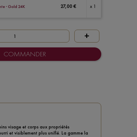
27,00 €
x 1
nte · Gold 24K
+
COMMANDER
oins visage et corps aux propriétés
urri et visiblement plus unifié. La gamme la