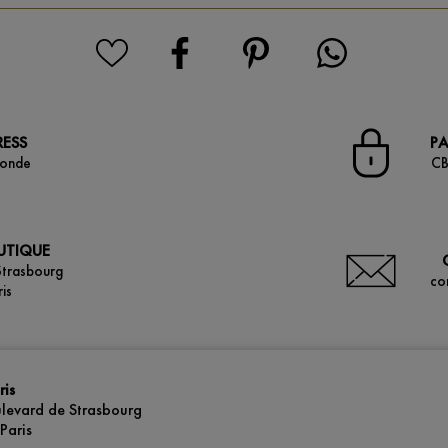
RESS
PA
monde
CB
OUTIQUE
Strasbourg
co
is
ris
levard de Strasbourg
Paris