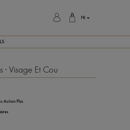
FR

LS
s · Visage Et Cou
u Action Plus
aires