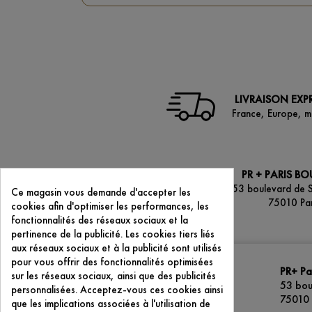
LIVRAISON EXP
France, Europe, 
PR + PARIS B
53 boulevard de 
Ce magasin vous demande d'accepter les
75010 Par
cookies afin d'optimiser les performances, les
fonctionnalités des réseaux sociaux et la
pertinence de la publicité. Les cookies tiers liés
aux réseaux sociaux et à la publicité sont utilisés
pour vous offrir des fonctionnalités optimisées
PR+ Pa
Mentions légales
sur les réseaux sociaux, ainsi que des publicités
53 bou
personnalisées. Acceptez-vous ces cookies ainsi
Conditions Générales de Ventes
75010 
que les implications associées à l'utilisation de
La marque PR+