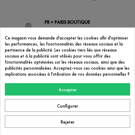
PR + PARIS BOUTIQUE
53 boulevard de Strasbourg
75010 Paris
Ce magasin vous demande d'accepter les cookies afin d'optimiser
les performances, les fonctionnalités des réseaux sociaux et la
pertinence de la publicité. Les cookies tiers liés aux réseaux
sociaux et à la publicité sont utilisés pour vous offrir des
CONTACTEZ-NOUS
fonctionnalités optimisées sur les réseaux sociaux, ainsi que des
contact@prplus-paris.com
publicités personnalisées. Acceptez-vous ces cookies ainsi que les
implications associées à l'utilisation de vos données personnelles ?
Accepter
NOTRE SOCIÉTÉ

Configurer
PR+ Paris
53 boulevard de Strasbourg
75010 Paris
Rejeter
Facebook
Instagram