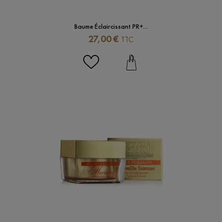
Baume Éclaircissant PR+...
Prix
27,00 €
TTC