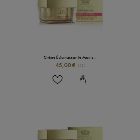
Crème Éclaircissante Mains...
Prix
45,00 €
TTC