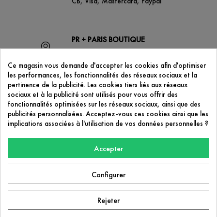
CB, Visa, Mastercard, Paypal
PR + PARIS BOUTIQUE
53 boulevard de Strasbourg
75010 Paris
Ce magasin vous demande d'accepter les cookies afin d'optimiser
les performances, les fonctionnalités des réseaux sociaux et la
pertinence de la publicité. Les cookies tiers liés aux réseaux
sociaux et à la publicité sont utilisés pour vous offrir des
CONTACTEZ-NOUS
fonctionnalités optimisées sur les réseaux sociaux, ainsi que des
contact@prplus-paris.com
publicités personnalisées. Acceptez-vous ces cookies ainsi que les
implications associées à l'utilisation de vos données personnelles ?
Accepter
NOTRE SOCIÉTÉ

Configurer
PR+ Paris
53 boulevard de Strasbourg
75010 Paris
Rejeter
Facebook
Instagram