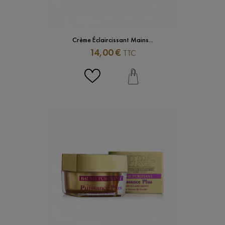
Crème Éclaircissant Mains...
Prix
14,00 €
TTC