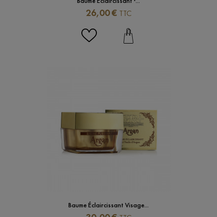
Baume Éclaircissant ·...
Prix
26,00 €
TTC
Baume Éclaircissant Visage...
Prix