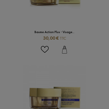
Baume Action Plus · Visage...
Prix
30,00 €
TTC