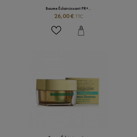
Baume Éclaircissant PR+...
Prix
26,00 €
TTC