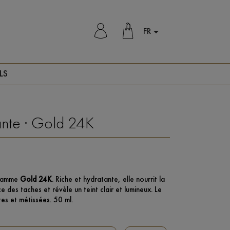
FR

LS
ante · Gold 24K
 gamme
Gold 24K
. Riche et hydratante, elle nourrit la
 des taches et révèle un teint clair et lumineux. Le
es et métissées. 50 ml.