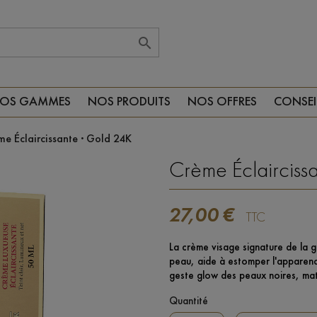

OS GAMMES
NOS PRODUITS
NOS OFFRES
CONSEI
me Éclaircissante · Gold 24K
Crème Éclairciss
27,00 €
TTC
La crème visage signature de la
peau, aide à estomper l'apparence
geste glow des peaux noires, mat
Quantité