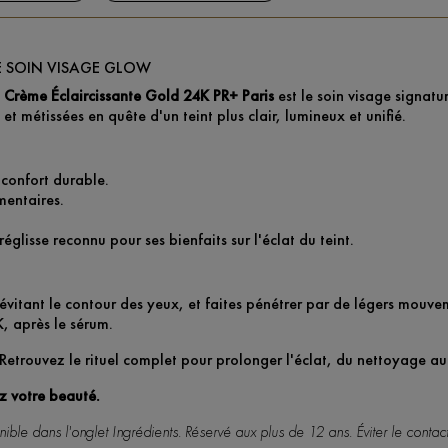
LE SOIN VISAGE GLOW
a
Crème Éclaircissante Gold 24K PR+ Paris
est le soin visage signatu
t métissées en quête d'un teint plus clair, lumineux et unifié.
 confort durable.
mentaires.
réglisse reconnu pour ses bienfaits sur l'éclat du teint.
vitant le contour des yeux, et faites pénétrer par de légers mouveme
, après le sérum.
 Retrouvez le rituel complet pour prolonger l'éclat, du nettoyage au
ez votre beauté.
le dans l'onglet Ingrédients. Réservé aux plus de 12 ans. Éviter le contact