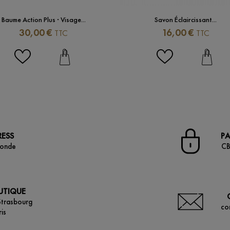
Baume Action Plus · Visage...
Savon Éclaircissant...
Prix
Prix
30,00 €
16,00 €
TTC
TTC
RESS
PA
monde
CB
OUTIQUE
Strasbourg
co
is