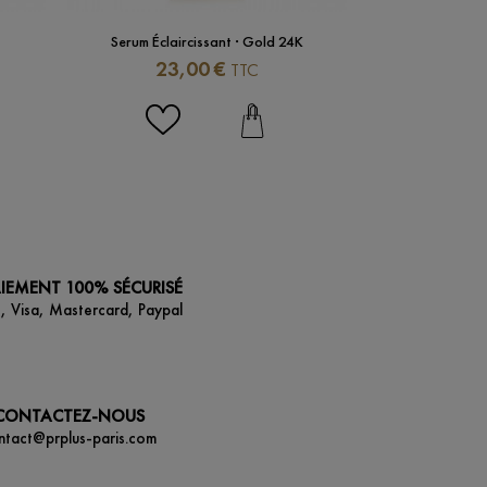
Serum Éclaircissant · Gold 24K
Lait Éclair
Prix
Pri
23,00 €
35,
TTC
IEMENT 100% SÉCURISÉ
, Visa, Mastercard, Paypal
CONTACTEZ-NOUS
ntact@prplus-paris.com