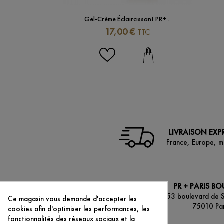
Gel-Crème Éclaircissant PR+...
Prix
17,00 €
TTC
LIVRAISON EXP
France, Europe, 
PR + PARIS B
53 boulevard de 
Ce magasin vous demande d'accepter les
75010 Par
cookies afin d'optimiser les performances, les
fonctionnalités des réseaux sociaux et la