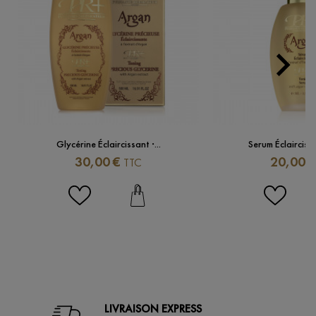

Next
Glycérine Éclaircissant ·...
Serum Éclairciss
Prix
Prix
30,00 €
20,00 €
TTC
LIVRAISON EXPRESS