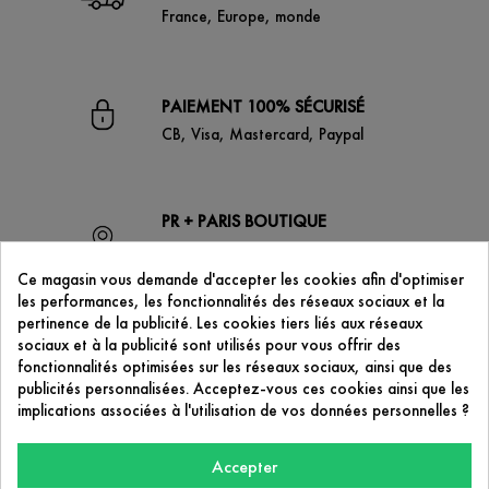
France, Europe, monde
PAIEMENT 100% SÉCURISÉ
CB, Visa, Mastercard, Paypal
PR + PARIS BOUTIQUE
53 boulevard de Strasbourg
75010 Paris
Ce magasin vous demande d'accepter les cookies afin d'optimiser
les performances, les fonctionnalités des réseaux sociaux et la
pertinence de la publicité. Les cookies tiers liés aux réseaux
sociaux et à la publicité sont utilisés pour vous offrir des
CONTACTEZ-NOUS
fonctionnalités optimisées sur les réseaux sociaux, ainsi que des
contact@prplus-paris.com
publicités personnalisées. Acceptez-vous ces cookies ainsi que les
implications associées à l'utilisation de vos données personnelles ?
Accepter
NOTRE SOCIÉTÉ
