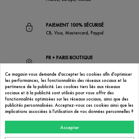
PAIEMENT 100% SÉCURISÉ
CB, Visa, Mastercard, Paypal
PR + PARIS BOUTIQUE
53 boulevard de Strasbourg
75010 Paris
Ce magasin vous demande d'accepter les cookies afin d'optimiser
les performances, les fonctionnalités des réseaux sociaux et la
pertinence de la publicité. Les cookies tiers liés aux réseaux
sociaux et à la publicité sont utilisés pour vous offrir des
CONTACTEZ-NOUS
fonctionnalités optimisées sur les réseaux sociaux, ainsi que des
contact@prplus-paris.com
publicités personnalisées. Acceptez-vous ces cookies ainsi que les
implications associées à l'utilisation de vos données personnelles ?
Accepter
NOTRE SOCIÉTÉ
