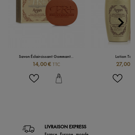

Next
Savon Éclaircissant Gommant...
Lotion Toni
Prix
Prix
14,00 €
27,00 €
TTC
LIVRAISON EXPRESS
France, Europe, monde