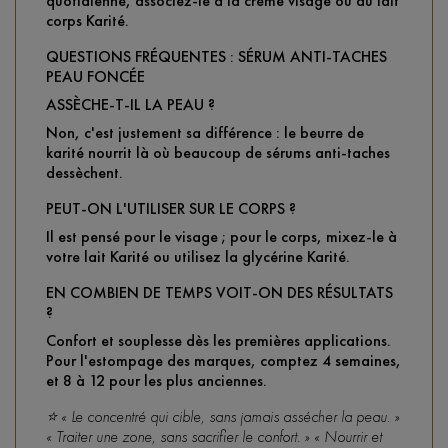
quotidienne, associez-le à la crème visage ou au lait
corps Karité.
QUESTIONS FRÉQUENTES : SÉRUM ANTI-TACHES
PEAU FONCÉE
ASSÈCHE-T-IL LA PEAU ?
Non, c'est justement sa différence : le beurre de
karité nourrit là où beaucoup de sérums anti-taches
dessèchent.
PEUT-ON L'UTILISER SUR LE CORPS ?
Il est pensé pour le visage ; pour le corps, mixez-le à
votre lait Karité ou utilisez la glycérine Karité.
EN COMBIEN DE TEMPS VOIT-ON DES RÉSULTATS
?
Confort et souplesse dès les premières applications.
Pour l'estompage des marques, comptez 4 semaines,
et 8 à 12 pour les plus anciennes.
⭐ « Le concentré qui cible, sans jamais assécher la peau. »
« Traiter une zone, sans sacrifier le confort. » « Nourrir et