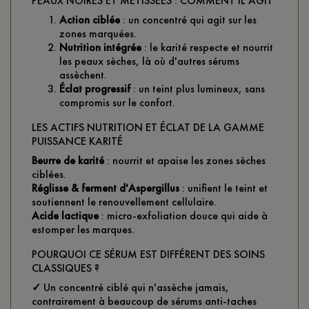
PEAUX NOIRES ET MÉTISSÉES : COMMENT IL AGIT
Action ciblée
: un concentré qui agit sur les
zones marquées.
Nutrition intégrée
: le karité respecte et nourrit
les peaux sèches, là où d'autres sérums
assèchent.
Éclat progressif
: un teint plus lumineux, sans
compromis sur le confort.
LES ACTIFS NUTRITION ET ÉCLAT DE LA GAMME
PUISSANCE KARITÉ
Beurre de karité
: nourrit et apaise les zones sèches
ciblées.
Réglisse & ferment d'Aspergillus
: unifient le teint et
soutiennent le renouvellement cellulaire.
Acide lactique
: micro-exfoliation douce qui aide à
estomper les marques.
POURQUOI CE SÉRUM EST DIFFÉRENT DES SOINS
CLASSIQUES ?
✓
Un concentré ciblé qui n'assèche jamais,
contrairement à beaucoup de sérums anti-taches