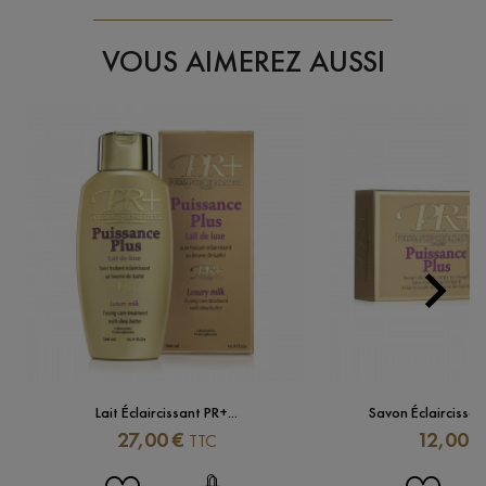
VOUS AIMEREZ AUSSI

Next
Lait Éclaircissant PR+...
Savon Éclaircissa
Prix
Prix
27,00 €
12,00 €
TTC