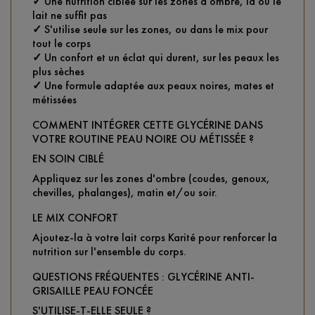
✓
Une nutrition ciblée sur les zones d'ombre, là où le
lait ne suffit pas
✓
S'utilise seule sur les zones, ou dans le mix pour
tout le corps
✓
Un confort et un éclat qui durent, sur les peaux les
plus sèches
✓
Une formule adaptée aux peaux noires, mates et
métissées
COMMENT INTÉGRER CETTE GLYCÉRINE DANS
VOTRE ROUTINE PEAU NOIRE OU MÉTISSÉE ?
EN SOIN CIBLÉ
Appliquez sur les zones d'ombre (coudes, genoux,
chevilles, phalanges), matin et/ou soir.
LE MIX CONFORT
Ajoutez-la à votre lait corps Karité pour renforcer la
nutrition sur l'ensemble du corps.
QUESTIONS FRÉQUENTES : GLYCÉRINE ANTI-
GRISAILLE PEAU FONCÉE
S'UTILISE-T-ELLE SEULE ?