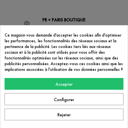
PR + PARIS BOUTIQUE
53 boulevard de Strasbourg
75010 Paris
Ce magasin vous demande d'accepter les cookies afin d'optimiser
les performances, les fonctionnalités des réseaux sociaux et la
pertinence de la publicité. Les cookies tiers liés aux réseaux
sociaux et à la publicité sont utilisés pour vous offrir des
CONTACTEZ-NOUS
fonctionnalités optimisées sur les réseaux sociaux, ainsi que des
contact@prplus-paris.com
publicités personnalisées. Acceptez-vous ces cookies ainsi que les
implications associées à l'utilisation de vos données personnelles ?
Accepter
NOTRE SOCIÉTÉ

Configurer
PR+ Paris
53 boulevard de Strasbourg
75010 Paris
Rejeter
Facebook
Instagram