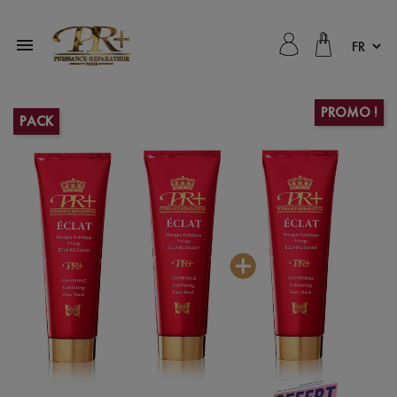

PROMO !
PACK